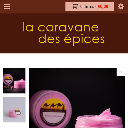
0 items
-
€
0,00