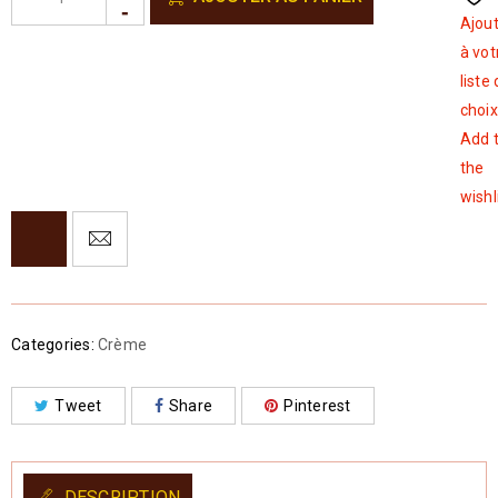
Ajou
à vot
liste
choix
Add 
the
wishl
Categories:
Crème
Tweet
Share
Pinterest
DESCRIPTION